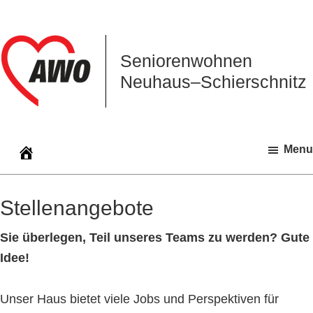
Zur
Zum
Zur
Hauptnavigation
Inhalt
Seitenspalte
springen
springen
springen
Seniorenwohnen
Neuhaus–Schierschnitz
Menu
Stellenangebote
Sie überlegen, Teil unseres Teams zu werden? Gute
Idee!
Unser Haus bietet viele Jobs und Perspektiven für